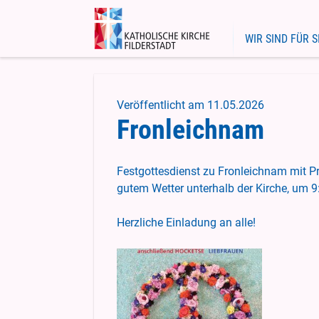
WIR SIND FÜR S
Gottesdienste
Gesamtkirchengemeinde
Pastoralteam
Veranstaltungen
Unser Leitbild
Gemeindebüros
Veröffentlicht am 11.05.2026
Fronleichnam
Gruppen
Unser Schutzkonzept
Gesamtkirchenp
Stellenanzeigen
Kirchengemeinde
Festgottesdienst zu Fronleichnam mit P
gutem Wetter unterhalb der Kirche, um 9
Herzliche Einladung an alle!