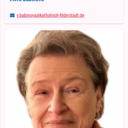
v.​babinova@​katholisch-filderstadt.​de