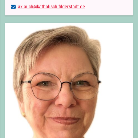
ak.​auch@​katholisch-filderstadt.​de