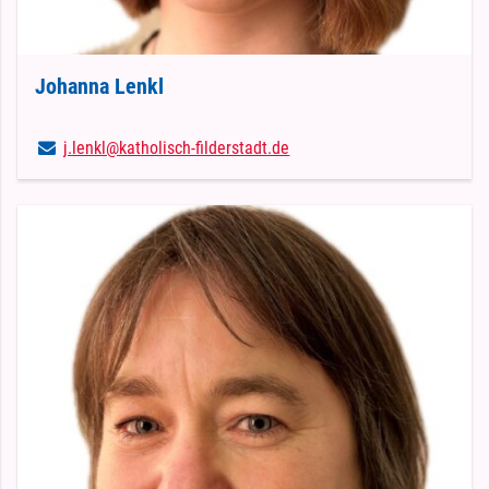
Johanna Lenkl
j.​lenkl@​katholisch-filderstadt.​de