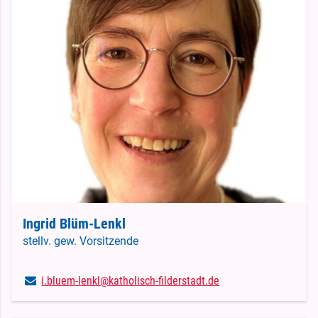
Ingrid Blüm-Lenkl
stellv. gew. Vorsitzende
i.​bluem-lenkl@​katholisch-filderstadt.​de