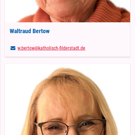
Waltraud Bertow
w.​bertow@​katholisch-filderstadt.​de