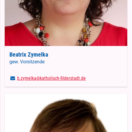
Beatrix Zymelka
gew. Vorsitzende
b.​zymelka@​katholisch-filderstadt.​de