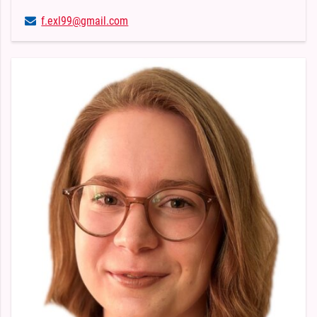
f.​exl99@​gmail.​com