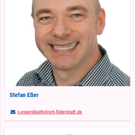
Stefan Eßer
s.​esser@​katholisch-filderstadt.​de