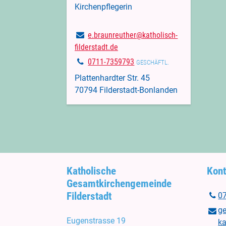
Kirchenpflegerin
e.​braunreuther@​katholisch-
filderstadt.​de
0711-7359793
GESCHÄFTL.
Plattenhardter Str. 45
70794 Filderstadt-Bonlanden
Katholische
Kont
Gesamtkirchengemeinde
Filderstadt
0
g
Eugenstrasse 19
ka